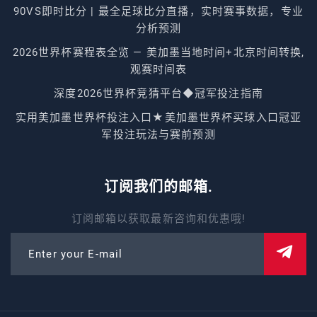
90VS即时比分 | 最全足球比分直播，实时赛事数据，专业
分析预测
2026世界杯赛程表全览 — 美加墨当地时间+北京时间转换,
观赛时间表
深度2026世界杯竞猜平台◆冠军投注指南
实用美加墨世界杯投注入口★美加墨世界杯买球入口冠亚
军投注玩法与赛前预测
订阅我们的邮箱.
订阅邮箱以获取最新咨询和优惠哦!
Enter your E-mail