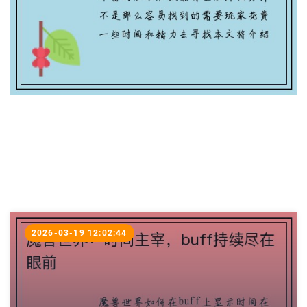
2026-03-19 12:02:44