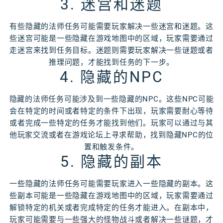
3. 迷宫和迷题
有些隐藏的法师任务可能需要玩家解决一些迷宫和迷题。这
些迷宫可能是一些隐藏在游戏地图中的区域，玩家需要通过
走迷宫来找到任务目标。迷题则需要玩家解决一些谜题或者
推理问题，才能找到任务的下一步。
4. 隐藏的NPC
隐藏的法师任务可能涉及到一些隐藏的NPC。这些NPC可能
会在特定的时间或者特定的条件下出现，玩家需要耐心等待
或者完成一些特定的任务才能找到他们。玩家可以通过与其
他玩家交流或者在游戏论坛上寻求帮助，找到隐藏NPC的位
置和触发条件。
5. 隐藏的副本
一些隐藏的法师任务可能需要玩家进入一些隐藏的副本。这
些副本可能是一些隐藏在游戏地图中的区域，玩家需要通过
解锁特定的机关或者完成特定的任务才能进入。在副本中，
玩家可能需要与一些强大的怪物战斗或者解决一些谜题，才