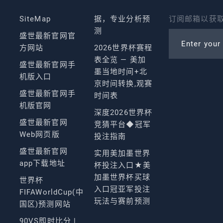
SiteMap
据，专业分析预
订阅邮箱以获取
测
盛世最新官网官
Enter your
方网站
2026世界杯赛程
表全览 — 美加
盛世最新官网手
墨当地时间+北
机版入口
京时间转换,观赛
盛世最新官网手
时间表
机版官网
深度2026世界杯
盛世最新官网
竞猜平台◆冠军
Web网页版
投注指南
盛世最新官网
实用美加墨世界
app下载地址
杯投注入口★美
加墨世界杯买球
世界杯
入口冠亚军投注
FIFAWorldCup(中
玩法与赛前预测
国区)预测网站
90VS即时比分 |